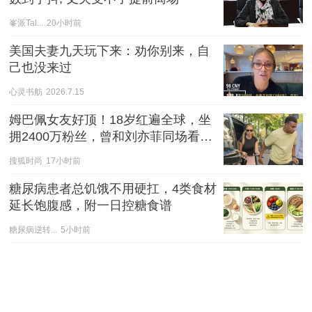
峯派Tal...
20小时前
美国夫妻九天玩下来：劝你别来，自
己也没来过
心灵书舫
2026.7.15
姆巴佩女友好顶！18岁红遍全球，坐
拥2400万粉丝，曾和刘亦菲同场看LV
秀
搜狐时尚
17小时前
糖尿病患者总饥饿不用硬扛，4类食材
延长饱腹感，附一日控糖食谱
糖尿病逆转...
5小时前