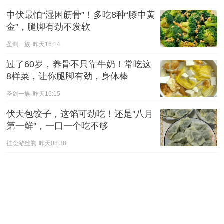
中伏最怕“湿困筋骨”！多吃8种“膝中黄
金”，腿脚有劲不发软
圣剑一族
昨天16:14
过了60岁，养骨不只靠牛奶！常吃这
8样菜，让你腿脚有劲，身体棒
圣剑一族
昨天16:15
伏天包饺子，这馅可劲吃！还是"八月
第一鲜"，一口一个吃不够
挂念游丝熊
昨天08:38