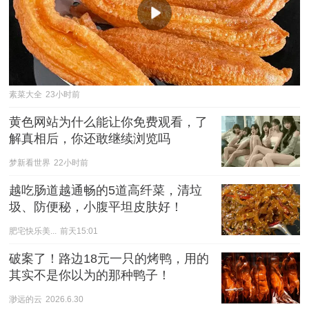
素菜大全
23小时前
黄色网站为什么能让你免费观看，了
解真相后，你还敢继续浏览吗
梦新看世界
22小时前
越吃肠道越通畅的5道高纤菜，清垃
圾、防便秘，小腹平坦皮肤好！
肥宅快乐美...
前天15:01
破案了！路边18元一只的烤鸭，用的
其实不是你以为的那种鸭子！
渺远的云
2026.6.30