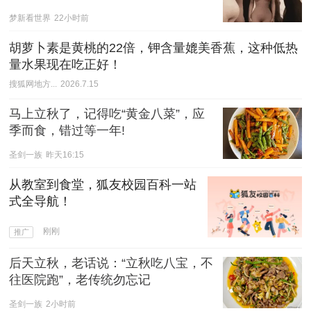
梦新看世界
22小时前
胡萝卜素是黄桃的22倍，钾含量媲美香蕉，这种低热
量水果现在吃正好！
搜狐网地方...
2026.7.15
马上立秋了，记得吃“黄金八菜”，应
季而食，错过等一年!
圣剑一族
昨天16:15
从教室到食堂，狐友校园百科一站
式全导航！
刚刚
推广
后天立秋，老话说：“立秋吃八宝，不
往医院跑”，老传统勿忘记
圣剑一族
2小时前