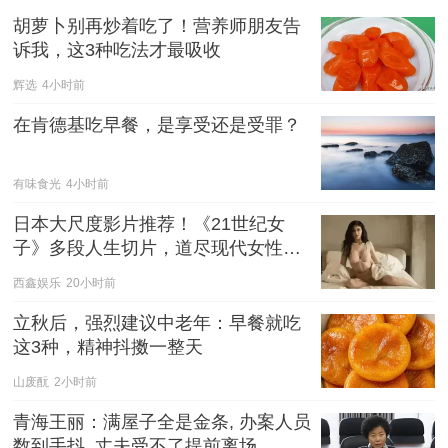
胡萝卜别再炒着吃了！营养师朋友告
诉我，这3种吃法才最吸收
辉选
4小时前
在肯德基吃早餐，是享受还是受罪？
有味食光
4小时前
日本大尺度影片推荐！《21世纪女
子》多段人生切片，道尽现代女性的
爱与慌
西鑫娱乐
20小时前
立秋后，强烈建议中老年：早餐就吃
这3种，精神抖擞一整天
山废酛
2小时前
青海王丽：满屋子全是金条, 办案人员
数到手抖, 丈夫受不了提前离场