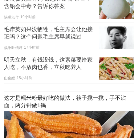
含铅会中毒？告诉你答案
快嘴老付
19小时前
毛岸英如果没牺牲，毛主席会让他接
班吗？这个问题毛主席早就说过
战争吐槽君
17小时前
明天立秋，有钱没钱，这素菜要给家
人吃，不放肉也香，立秋吃养人
山废酛
15小时前
这才是糯米粉最好吃的做法，筷子搅一搅，手不沾
面，两分钟做1锅