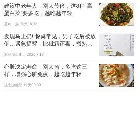
建议中老年人：别太节俭，这8种“高
蛋白菜”要多吃，越吃越年轻
圣剑一族
前天16:32
发现马上扔! 餐桌常见，男子吃后被放
倒…紧急提醒：比砒霜还毒，煮熟也
没用
洞庭湖边那...
2026.7.13
心脏决定寿命，别太省，多吃这三
样，增强心脏免疫，越吃越年轻
挂念游丝熊
昨天08:39