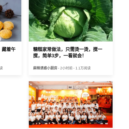
，藏着午
糖糕家常做法，只需烫一烫，搅一
搅，简单3步，一看就会！
阅读
麻辣诱惑小厨房
·
2小时前
·
1.1万阅读