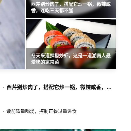
，日常都吃
西芹别炒肉了，搭配它炒一锅，微辣咸
三伏
香，连吃三天都不腻
比吃
拉面”？青海
冬天来道辣椒炒虾，这是一道湖南人最
和夏
爱吃的家常菜
甘露
西芹别炒肉了，搭配它炒一锅，微辣咸香，连吃三天都不腻
饭前适量喝汤，控制正餐过量进食