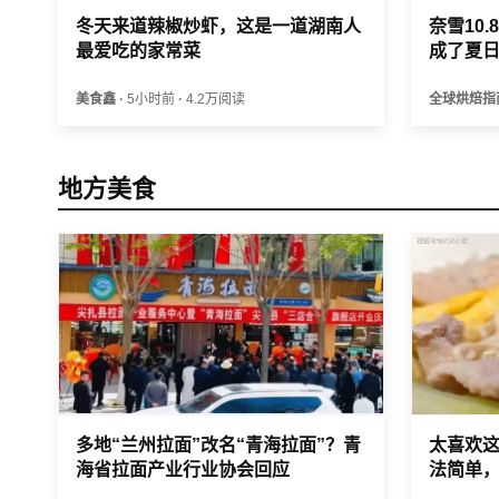
冬天来道辣椒炒虾，这是一道湖南人
奈雪10
最爱吃的家常菜
成了夏
美食鑫
·
5小时前
·
4.2万阅读
全球烘焙指
地方美食
多地“兰州拉面”改名“青海拉面”？青
太喜欢
海省拉面产业行业协会回应
法简单