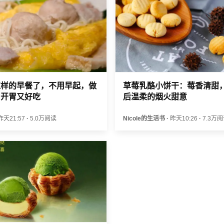
这样的早餐了，不用早起，做
草莓乳酪小饼干：莓香清甜
，开胃又好吃
后温柔的烟火甜意
昨天21:57
·
5.0万阅读
Nicole的生活书
·
昨天10:26
·
7.3万