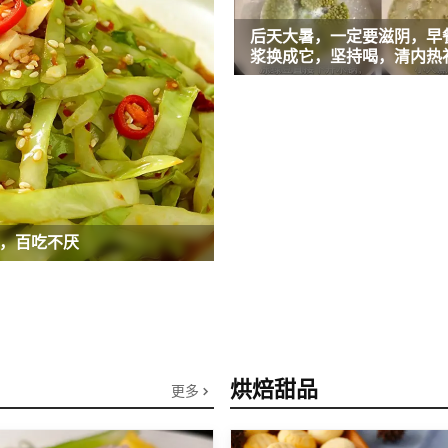
后天大暑，一定要滋阴，早
浆换成它，坚持喝，清内热
”，百吃不厌
烘焙甜品
更多