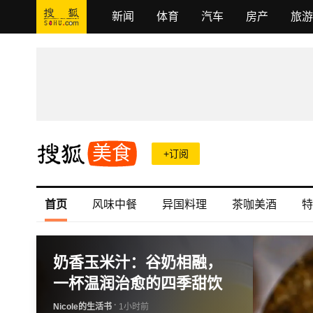
新闻
体育
汽车
房产
旅游
美食
+订阅
首页
风味中餐
异国料理
茶咖美酒
特
奶香玉米汁：谷奶相融，
一杯温润治愈的四季甜饮
·
Nicole的生活书
1小时前