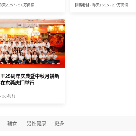
昨天21:57
·
5.0万阅读
快嘴老付
·
昨天16:15
·
2.7万阅读
王25周年庆典暨中秋月饼新
会在东莞虎门举行
·
2小时前
辅食
男性健康
更多