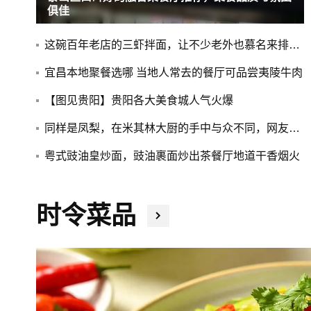
俱佳
这碗百年老店的三虾拌面，让不少老外也慕名来排队！
宜昌本地聚餐选哪 当地人常去的餐厅可品尝夷陵牛肉
【图见贵阳】贵阳各大美食城人气火爆
同样是凤梨，在米其林大厨的手中与众不同，网友：别人家的水果
粤式豉油皇炒面，豉油裹面炒出茶餐厅地道干香烟火
时令菜品