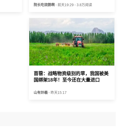
院长吃烧鹅啊
·
前天19:29
·
3.8万阅读
苜蓿：战略物资级别的草，我国被美
国绑架18年！至今还在大量进口
山有炑羲
·
昨天15:17