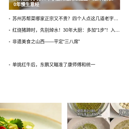
0年慢生意经
苏州苏帮菜哪家正宗又不贵？四个人点这几道老字号，人均不过百
红烧猪蹄时，先别焯水！30年大厨：多加“1步”！入口软烂没腥味
非遗美食之山西——平定“三八席”
单挑红牛后，东鹏又瞄准了康师傅和统一