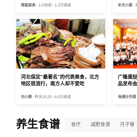
搜狐美食
·
1小时前
·
1.3万阅读
禾光小厨
·
河北保定“最著名”的代表美食，北方
广隆蛋挞
地区很流行，南方人却不爱吃
品发布
刘小顺
·
昨天10:20
·
6.6万阅读
海通社传媒
养生食谱
食疗
减肥食谱
月子餐