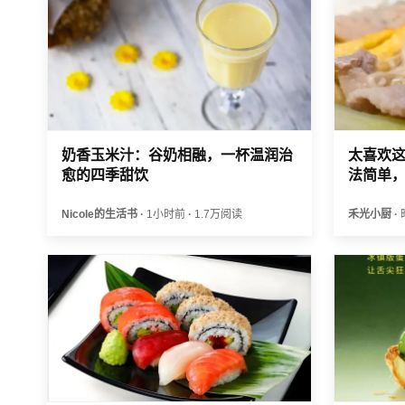
奶香玉米汁：谷奶相融，一杯温润治
太喜欢
愈的四季甜饮
法简单
Nicole的生活书
·
1小时前
·
1.7万阅读
禾光小厨
·