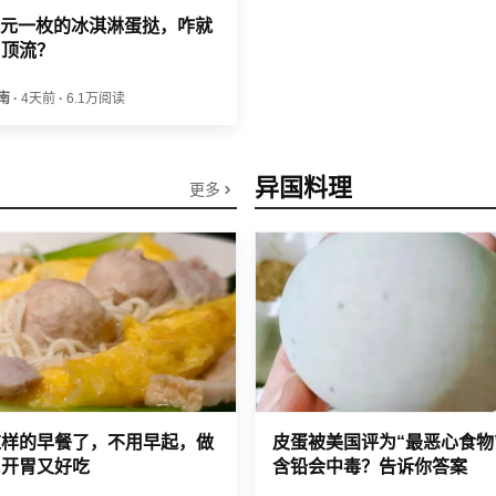
.8元一枚的冰淇淋蛋挞，咋就
日顶流？
南
·
4天前
·
6.1万阅读
异国料理
更多
这样的早餐了，不用早起，做
皮蛋被美国评为“最恶心食物
，开胃又好吃
含铅会中毒？告诉你答案