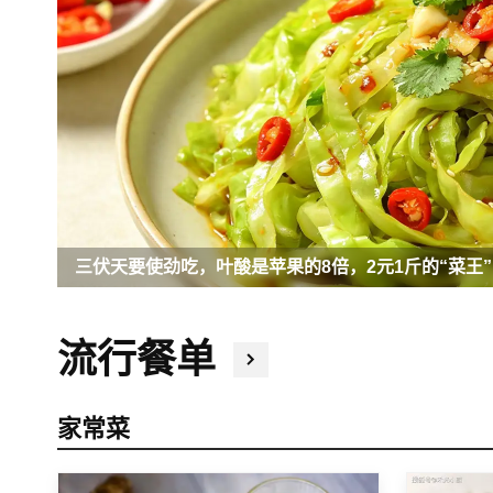
三伏天要使劲吃，叶酸是苹果的8倍，2元1斤的“菜王
流行餐单
家常菜