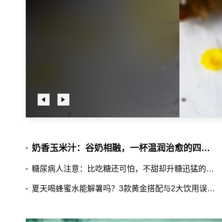
奶香玉米汁：谷奶相融，一杯温润治愈的四季甜饮
糖尿病人注意：比吃糖还可怕，不甜却升糖迅猛的4大主食！
夏天喝蜂蜜水能解暑吗？3款黄金搭配与2大饮用误区揭秘