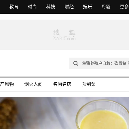
教育
时尚
科技
财经
娱乐
母婴
更多
产风物
烟火人间
名厨名店
预制菜