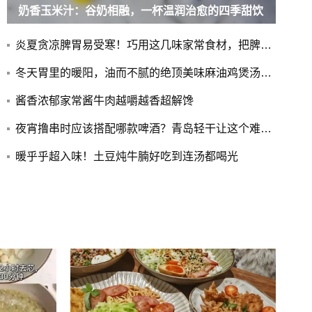
奶香玉米汁：谷奶相融，一杯温润治愈的四季甜饮
炎夏贪凉脾胃易受寒！巧用这几味家常食材，把脾阳“暖”回来！
冬天胃里的暖阳，油而不腻的绝顶美味麻油鸡煲汤做法
酱香浓郁家常酱牛肉越嚼越香超解馋
夜宵撸串时应该搭配哪款啤酒？青岛轻干让这个难题有了答案
暖乎乎超入味！土豆炖牛腩好吃到连汤都喝光