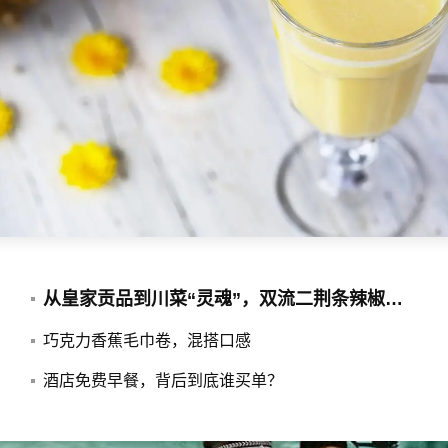
全球最爱吃罐头的4个国家
些什么？
多地“兰州拉面”改名“青海
省拉面产业行业协会回应
从皇家贡品到川菜“灵魂”，双流二荆条辣椒串起千万大产业｜寻找农田里的超级单品
巧克力香蕉毛巾卷，混搭口感
酒店免费早餐，背后到底谁买单？