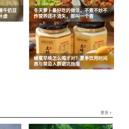
餐牛奶豆
冬天萝卜最好吃的做法，不煮不炒不
补虚
炸营养还不流失，那叫一个香
蜂蜜早晚怎么喝才对？夏季饮用时间
表与禁忌人群避坑指南
更多