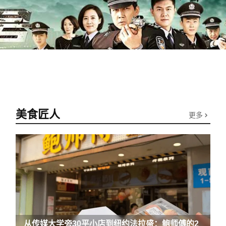
美食匠人
更多
从传媒大学旁30平小店到纽约法拉盛：鲍师傅的2