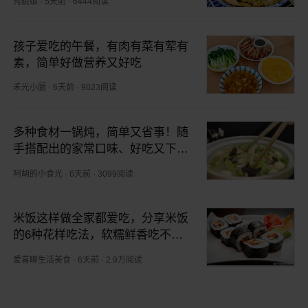
秀厨娘
·
5天前
·
6444阅读
孩子爱吃的午餐，有肉有菜有荤有
素，简单好做营养又好吃
禾光小厨
·
6天前
·
9023阅读
多种食材一锅炖，简单又省事！随
手搭配出的家常口味、好吃又下
饭，不知道吃啥时就做这一道
阿胡的小食光
·
6天前
·
3099阅读
米饭这样做全家都爱吃，分享米饭
的6种花样吃法，软糯鲜香吃不
腻！
爱喜聊生活美食
·
6天前
·
2.9万阅读