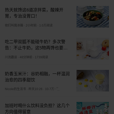
热天就馋这6道凉拌菜，酸辣开
胃，专治没胃口！
他们叫我冰箱
·
2小时前
·
1.0万阅读
吃二甲双胍不能碰牛奶？多次警
告：不止牛奶，这5物再馋也要忌
嘴
川流趣谈
·
48分钟前
·
1739阅读
奶香玉米汁：谷奶相融，一杯温润
治愈的四季甜饮
Nicole的生活书
·
昨天10:26
·
10.7万+阅读
加班时喝什么饮料没负担？这几个
方向值得留意