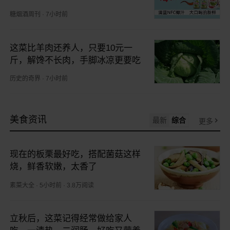
糖烟酒周刊
·
7小时前
这菜比羊肉还养人，只要10元一
斤，解馋不长肉，手脚冰凉更要吃
历史的奇界
·
7小时前
美食资讯
最新
综合
更多
现在的板栗最好吃，搭配菌菇这样
烧，鲜香软嫩，太香了
素菜大全
·
5小时前
·
3.8万阅读
立秋后，这菜记得经常做给家人