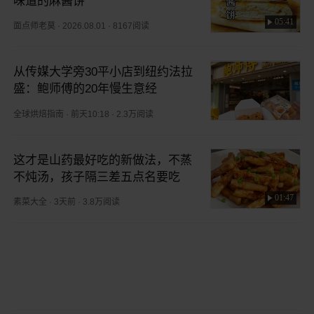
味道的麻酱饼
05:41
面点师老莫
·
2026.08.01
·
8167阅读
从传媒大学旁30平小店到纽约法拉
盛：鲍师傅的20年慢生意经
全球烘焙指南
·
前天10:18
·
2.3万阅读
这才是山药最好吃的新做法，不蒸
不炖汤，孩子隔三差五点名要吃
01:47
素菜大全
·
3天前
·
3.8万阅读