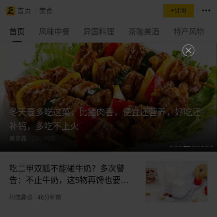
首页
美食
+订阅
首页
风味中餐
异国料理
茶咖美酒
特产风物
冬天要多吃这菜，比猪肉香，便宜还营养，好吃还
补钙，多吃不上火
美食鑫
·
10小时前
吃二甲双胍不能碰牛奶？多次警
告：不止牛奶，这5物再馋也要忌
嘴
川流趣谈
·
46分钟前