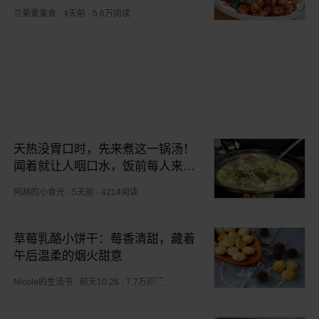
兰菊爱美食
·
4天前
·
5.6万阅读
天热没胃口时，先来煮这一锅汤！
闻着就让人咽口水，饭前每人来上
一碗，助你激活好食欲
阿胡的小食光
·
5天前
·
4214阅读
草莓乳酪小饼干：莓香清甜，藏着
午后温柔的烟火甜意
Nicole的生活书
·
前天10:26
·
7.7万阅读