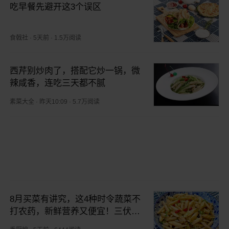
吃早餐先避开这3个误区
食戟社
·
5天前
·
1.5万阅读
西芹别炒肉了，搭配它炒一锅，微
辣咸香，连吃三天都不腻
素菜大全
·
昨天10:09
·
5.7万阅读
8月买菜有讲究，这4种时令蔬菜不
打农药，新鲜营养又便宜！三伏天
吃最养人，别不懂吃！