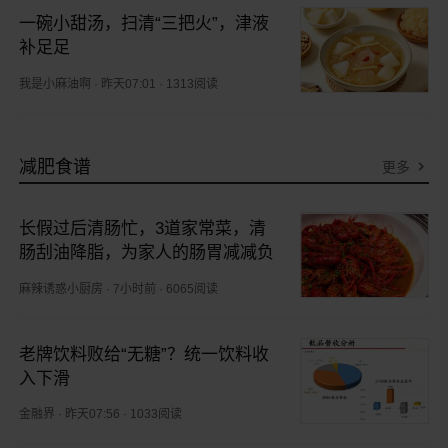
一碗小甜汤，扫清“三把火”，津液
补足足
我是小麻油啊
·
昨天07:01
·
1313阅读
减肥食谱
更多
长假过后清肠忙，3道家常菜，清
肠刮油降脂，为家人的肠胃减减负
麻辣诱惑小厨房
·
7小时前
·
6065阅读
老牌饮料败给“无糖”？统一饮料收
入下滑
金融界
·
昨天07:56
·
1033阅读