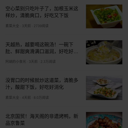
空心菜别只吃叶子了，加根玉米这
样炒，清脆爽口，好吃又下饭
素菜大全
·
3天前
·
2739阅读
天越热，越要喝这碗汤！一碗下
肚、鲜甜爽滑满口滋润，好吃好做
全家都喜欢
阿胡的小食光
·
3天前
·
2.3万阅读
没胃口的时候就炒这道菜，清脆多
汁，酸甜下饭，好吃好消化
素菜大全
·
4天前
·
8.0万阅读
北京国贸！海天阁的非遗烤鸭，新
品京鲁菜