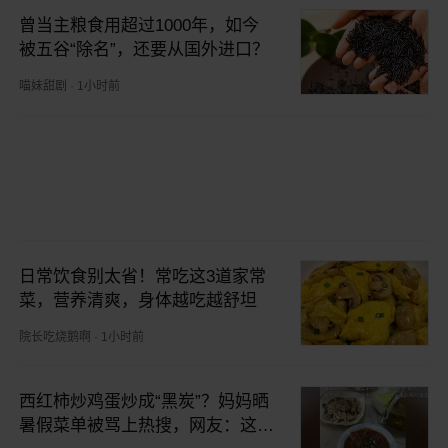
曾当主粮食用超过1000年，如今
被五谷“除名”，还要从国外进口？
喵妹甜剧
·
1小时前
日常饮食别太省！常吃这3道家常
菜，营养清爽，身体越吃越舒坦
院长吃烧鹅啊
·
1小时前
西红柿炒鸡蛋炒成“黑炭”？妈妈晒
暑假菜单被骂上热搜，网友：这饭