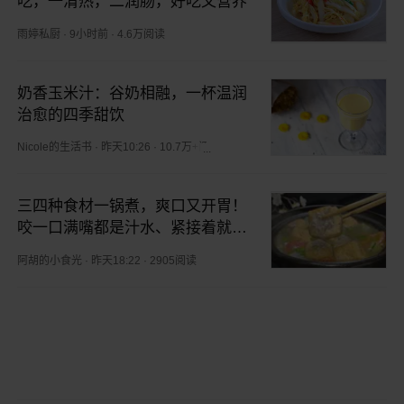
吃，一清热，二润肠，好吃又营养
雨婷私厨
·
9小时前
·
4.6万阅读
奶香玉米汁：谷奶相融，一杯温润
治愈的四季甜饮
Nicole的生活书
·
昨天10:26
·
10.7万+阅读
三四种食材一锅煮，爽口又开胃！
咬一口满嘴都是汁水、紧接着就是
浓浓肉香，有汤有菜更下饭
阿胡的小食光
·
昨天18:22
·
2905阅读