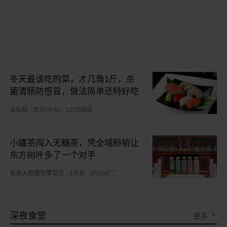
冬天最该吃的菜，才几角1斤，杀
菌清肠防感冒，做法简单还特好吃
玉弘毅
·
昨天06:53
·
1223阅读
小罐茶闯入无糖茶，凭全域粉销让
东方树叶多了一个对手
米多大数据引擎官方
·
3天前
·
2016阅读
深夜食堂
更多